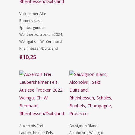
Toevoegen
Volxheimer Alte
Aan
Winkelwagen
Römerstraße
Spätburgunder
Weißherbst trocken 2024,
Weingut Ch. W. Bernhard
Rheinhessen/Duitsland
€
10,25
Lees Verder
Toevoegen
Auxerrois Frei-
Sauvignon Blanc
Aan
Winkelwagen
Laubersheimer Fels,
Alcoholvrij, Weingut