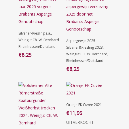
Toevoegen
Silvaner-Riesling s.a.,
Aan
Toevoegen
Winkelwagen
Weingut Ch. W. Bernhard
Aspergewijn 2025 –
Aan
Rheinhessen/Duitsland
Winkelwagen
Silvaner&Riesling 2023,
€
8,25
Weingut CH. W. Bernhard,
Rheinhessen/Duitsland
€
8,25
Lees Verder
Oranje EK Cuvée 2021
€
11,95
UITVERKOCHT