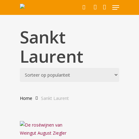
Menu
Skip
to
search
account
main
Producten
content
Sankt
zoeken
Laurent
Home
Sankt Laurent