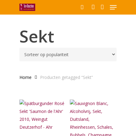
Menu
Skip
to
search
account
Close
main
Producten
Menu
content
Sekt
zoeken
Home
Producten getagged “Sekt”