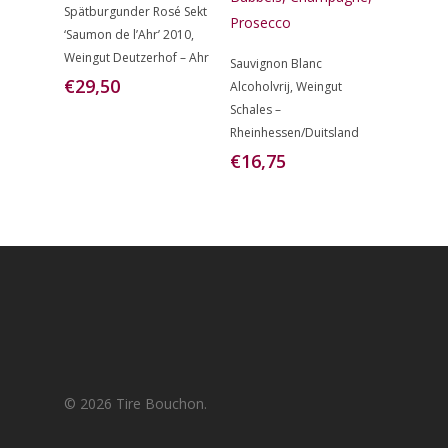
Toevoegen
Spätburgunder Rosé Sekt
Aan
‘Saumon de l’Ahr’ 2010,
Winkelwagen
Toevoegen
Weingut Deutzerhof – Ahr
Sauvignon Blanc
Aan
€
29,50
Alcoholvrij, Weingut
Winkelwagen
Schales –
Rheinhessen/Duitsland
€
16,75
© 2026 Tire Bouchon.