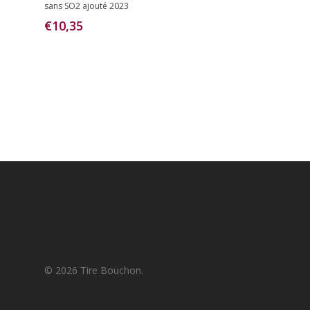
sans SO2 ajouté 2023
Winkelwagen
€
10,35
© 2026 Tire Bouchon.