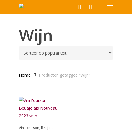
Menu
Skip
to
search
account
Close
main
Producten
Menu
content
Wijn
zoeken
Home
Producten getagged “Wijn”
Toevoegen
Vini l’ourson, Beajolais
Aan