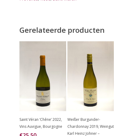
Gerelateerde producten
Toevoegen
Toevoegen
Saint Véran ‘Chêne’ 2022,
Weißer Burgunder-
Aan
Aan
Vins Auvigue, Bourgogne
Chardonnay 2019, Weingut
Winkelwagen
Winkelwagen
Karl Heinz Johner –
€
25,50