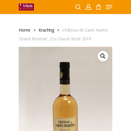
Menu
Skip
to
search
account
Close
main
Producten
Menu
content
zoeken
Home
Krachtig
Château de Saint Martin
‘Grand Réserve’, Cru Classé Rosé 2019