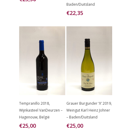
Baden/Duitsland
€
22,35
Toevoegen
Toevoegen
Tempranillo 2018,
Grauer Burgunder ‘X’ 2019,
Aan
Aan
Wijnkasteel VanDeurzen –
Weingut Karl Heinz Johner
Winkelwagen
Winkelwagen
Hagenouw, België
– Baden/Duitsland
€
25,00
€
25,00