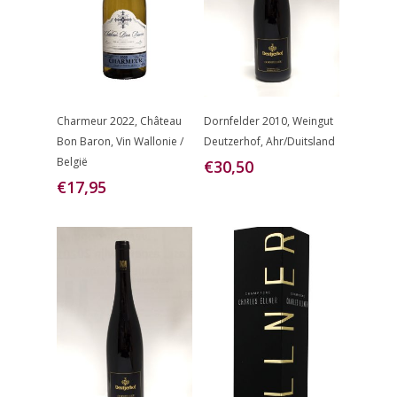
Toevoegen
Toevoegen
Charmeur 2022, Château
Dornfelder 2010, Weingut
Aan
Aan
Bon Baron, Vin Wallonie /
Deutzerhof, Ahr/Duitsland
Winkelwagen
Winkelwagen
België
€
30,50
€
17,95