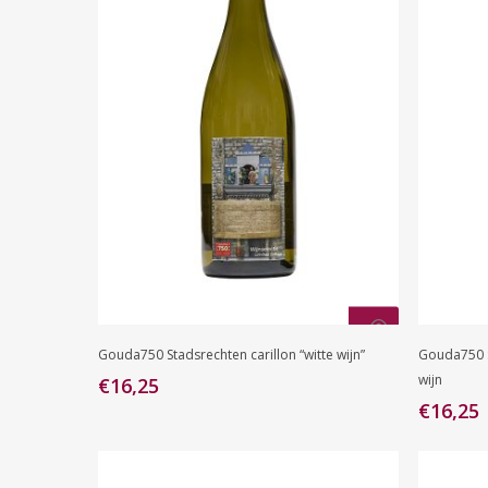
Toevoegen Aan
Gouda750 Stadsrechten carillon “witte wijn”
Gouda750 S
Winkelwagen
wijn
€
16,25
€
16,25