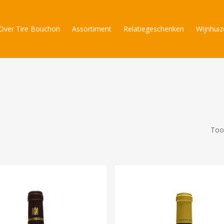
Over Tire Bouchon
Assortiment
Relatiegeschenken
Wijnhui
Toon
o search or ESC to close