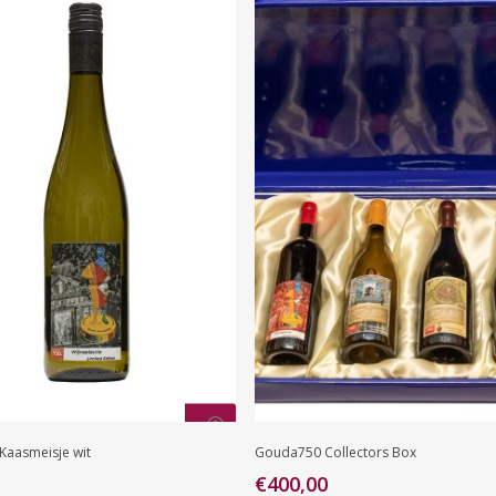
Toevoegen Aan
Toevoegen Aan
aasmeisje wit
Gouda750 Collectors Box
Winkelwagen
Winkelwagen
€
400,00