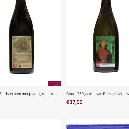
Toevoegen Aan
Toevoegen Aan
tadsrechten met plattegrond rode
Gouda750 Jacoba van Beieren “witte wi
Winkelwagen
Winkelwagen
€
37,50