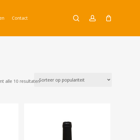
search
account
zen
Contact
Gesorteerd
t alle 10 resultaten
op
populariteit