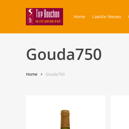
Skip
to
Home
Laatste Nieuws
main
content
Gouda750
Home
Gouda750
Producten
zoeken
Hit enter t