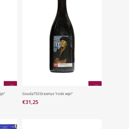
Toevoegen Aan
jn”
Gouda750 Erasmus “rode wijn”
Winkelwagen
€
31,25