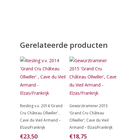
Gerelateerde producten
Lees Verder
Toevoegen
Riesling v.v. 2014 ‘Grand
Gewürztraminer 2015
Aan
Cru Château Ollwiller’ ,
‘Grand Cru Château
Winkelwagen
Cave du Vieil Armand –
Ollwiller’, Cave du Vieil
Elzas/Frankrijk
Armand – Elzas/Frankrijk
€
23,50
€
18,75