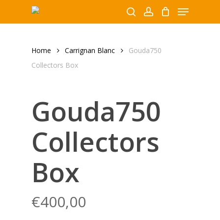
Menu
Skip
to
search
account
Close
main
Producten
Menu
content
zoeken
Home
Carrignan Blanc
Gouda750
Collectors Box
Gouda750
Collectors
Box
€
400,00