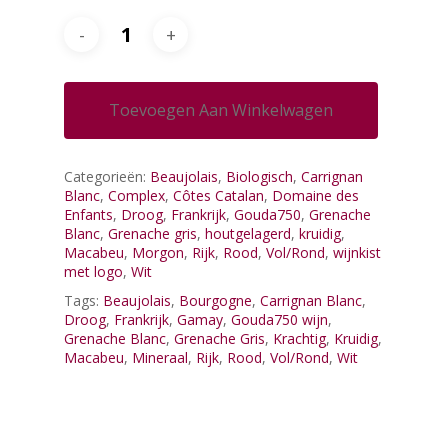
Toevoegen Aan Winkelwagen
Categorieën:
Beaujolais
,
Biologisch
,
Carrignan
Blanc
,
Complex
,
Côtes Catalan
,
Domaine des
Enfants
,
Droog
,
Frankrijk
,
Gouda750
,
Grenache
Blanc
,
Grenache gris
,
houtgelagerd
,
kruidig
,
Macabeu
,
Morgon
,
Rijk
,
Rood
,
Vol/Rond
,
wijnkist
met logo
,
Wit
Tags:
Beaujolais
,
Bourgogne
,
Carrignan Blanc
,
Droog
,
Frankrijk
,
Gamay
,
Gouda750 wijn
,
Grenache Blanc
,
Grenache Gris
,
Krachtig
,
Kruidig
,
Macabeu
,
Mineraal
,
Rijk
,
Rood
,
Vol/Rond
,
Wit