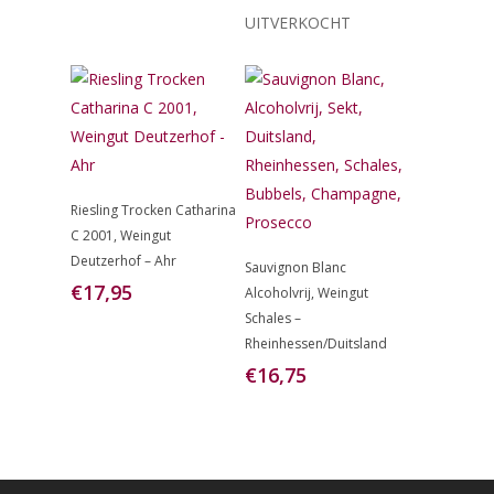
UITVERKOCHT
Toevoegen
Riesling Trocken Catharina
Aan
C 2001, Weingut
Winkelwagen
Toevoegen
Deutzerhof – Ahr
Sauvignon Blanc
Aan
€
17,95
Alcoholvrij, Weingut
Winkelwagen
Schales –
Rheinhessen/Duitsland
€
16,75