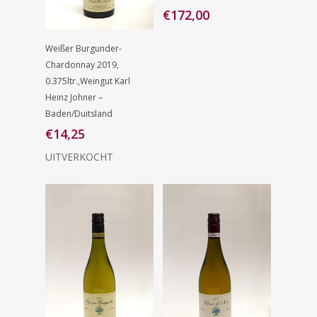
Aan
€
172,00
Winkelwagen
Lees Verder
Weißer Burgunder-
Chardonnay 2019,
0.375ltr.,Weingut Karl
Heinz Johner –
Baden/Duitsland
€
14,25
UITVERKOCHT