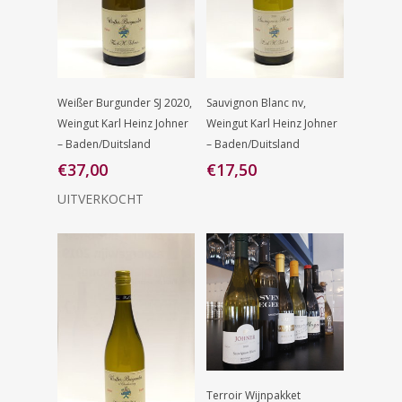
Lees Verder
Toevoegen
Weißer Burgunder SJ 2020,
Sauvignon Blanc nv,
Aan
Weingut Karl Heinz Johner
Weingut Karl Heinz Johner
Winkelwagen
– Baden/Duitsland
– Baden/Duitsland
€
37,00
€
17,50
UITVERKOCHT
Toevoegen
Terroir Wijnpakket