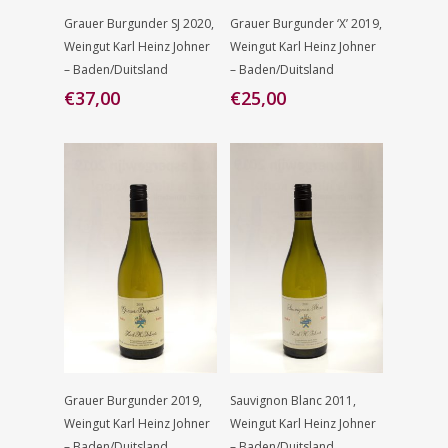
Toevoegen
Toevoegen
Grauer Burgunder SJ 2020,
Grauer Burgunder ‘X’ 2019,
Aan
Aan
Weingut Karl Heinz Johner
Weingut Karl Heinz Johner
Winkelwagen
Winkelwagen
– Baden/Duitsland
– Baden/Duitsland
€
37,00
€
25,00
Toevoegen
Toevoegen
Grauer Burgunder 2019,
Sauvignon Blanc 2011,
Aan
Aan
Weingut Karl Heinz Johner
Weingut Karl Heinz Johner
Winkelwagen
Winkelwagen
– Baden/Duitsland
– Baden/Duitsland