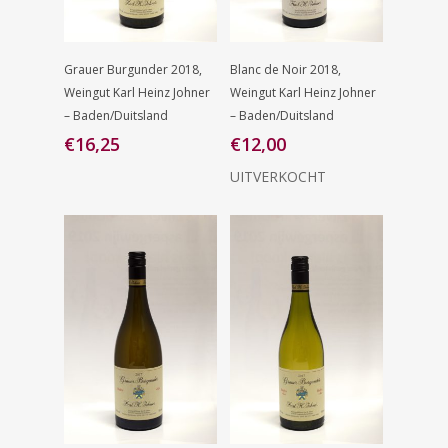
Lees Verder
Toevoegen
Grauer Burgunder 2018,
Blanc de Noir 2018,
Aan
Weingut Karl Heinz Johner
Weingut Karl Heinz Johner
Winkelwagen
– Baden/Duitsland
– Baden/Duitsland
€
16,25
€
12,00
UITVERKOCHT