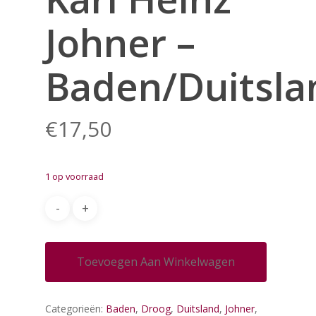
Johner –
Baden/Duitsla
€
17,50
1 op voorraad
Toevoegen Aan Winkelwagen
Categorieën:
Baden
,
Droog
,
Duitsland
,
Johner
,