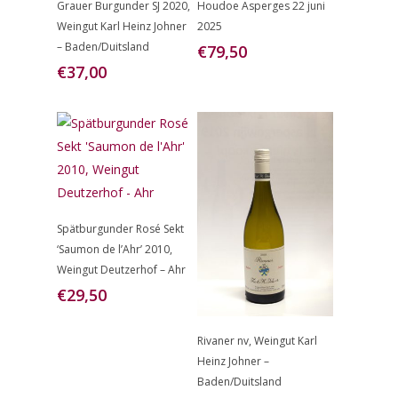
Grauer Burgunder SJ 2020,
Houdoe Asperges 22 juni
Aan
Aan
Weingut Karl Heinz Johner
2025
Winkelwagen
Winkelwagen
– Baden/Duitsland
€
79,50
€
37,00
Toevoegen
Spätburgunder Rosé Sekt
Aan
‘Saumon de l’Ahr’ 2010,
Winkelwagen
Weingut Deutzerhof – Ahr
€
29,50
Toevoegen
Rivaner nv, Weingut Karl
Aan
Heinz Johner –
Winkelwagen
Baden/Duitsland