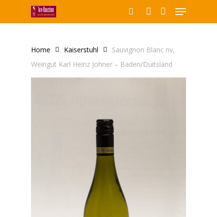
Menu
Skip
to
search
account
Close
main
Producten
Menu
content
zoeken
Home
Kaiserstuhl
Sauvignon Blanc nv,
Weingut Karl Heinz Johner – Baden/Duitsland