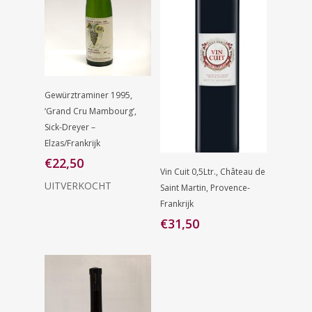
Lees Verder
Gewürztraminer 1995,
‘Grand Cru Mambourg’,
Sick-Dreyer –
Elzas/Frankrijk
€
22,50
Toevoegen
Vin Cuit 0,5Ltr., Château de
Aan
UITVERKOCHT
Saint Martin, Provence-
Winkelwagen
Frankrijk
€
31,50