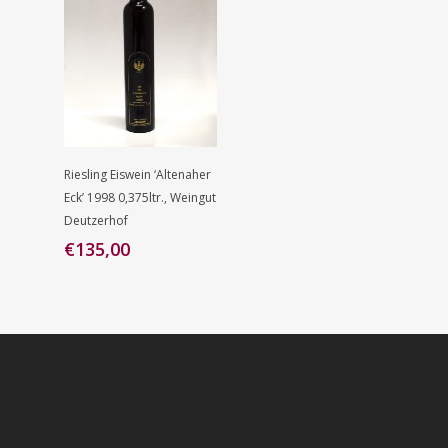
Toevoegen
Riesling Eiswein ‘Altenaher
Aan
Eck’ 1998 0,375ltr., Weingut
Winkelwagen
Deutzerhof
€
135,00