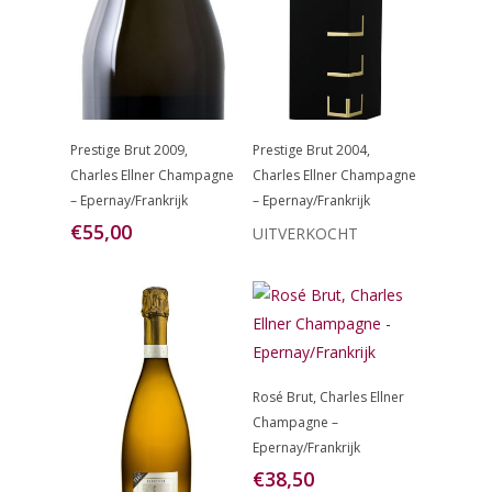
Lees Verder
Toevoegen
Prestige Brut 2009,
Prestige Brut 2004,
Aan
Charles Ellner Champagne
Charles Ellner Champagne
Winkelwagen
– Epernay/Frankrijk
– Epernay/Frankrijk
€
55,00
UITVERKOCHT
Toevoegen
Rosé Brut, Charles Ellner
Aan
Champagne –
Winkelwagen
Epernay/Frankrijk
€
38,50