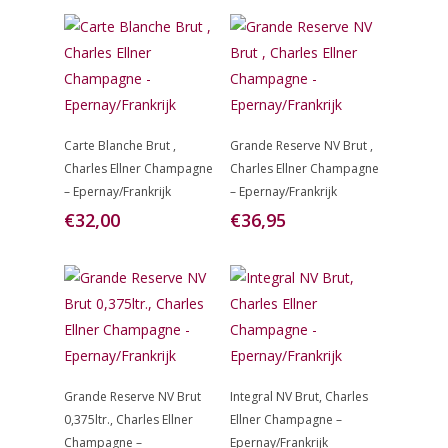
Toevoegen
Toevoegen
Carte Blanche Brut ,
Grande Reserve NV Brut ,
Aan
Aan
Charles Ellner Champagne
Charles Ellner Champagne
Winkelwagen
Winkelwagen
– Epernay/Frankrijk
– Epernay/Frankrijk
€
32,00
€
36,95
Toevoegen
Toevoegen
Grande Reserve NV Brut
Integral NV Brut, Charles
Aan
Aan
0,375ltr., Charles Ellner
Ellner Champagne –
Winkelwagen
Winkelwagen
Champagne –
Epernay/Frankrijk