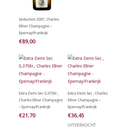
Toevoegen
Seduction 2007, Charles
Aan
Ellner Champagne –
Winkelwagen
Epernay/Frankrijk
€
89,00
Lees Verder
Toevoegen
Extra Demi Sec 0,375ltr.,
Extra Demi Sec , Charles
Aan
Charles Ellner Champagne
Ellner Champagne –
Winkelwagen
– Epernay/Frankrijk
Epernay/Frankrijk
€
21,70
€
36,45
UITVERKOCHT