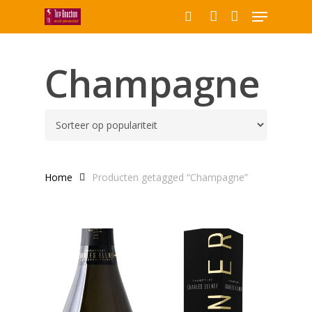
Menu
Skip
to
search
account
Close
main
Producten
Menu
content
Champagne
zoeken
Home
Producten getagged “Champagne”