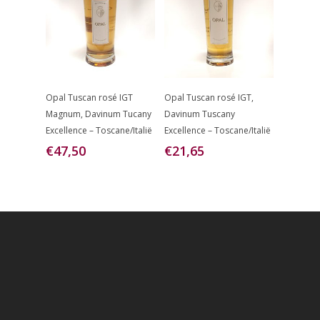
Toevoegen
Toevoegen
Opal Tuscan rosé IGT
Opal Tuscan rosé IGT,
Aan
Aan
Magnum, Davinum Tucany
Davinum Tuscany
Winkelwagen
Winkelwagen
Excellence – Toscane/Italië
Excellence – Toscane/Italië
€
47,50
€
21,65