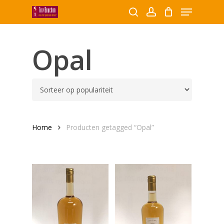
Menu
Skip
to
search
account
Close
main
Producten
Menu
content
Opal
zoeken
Home
Producten getagged “Opal”