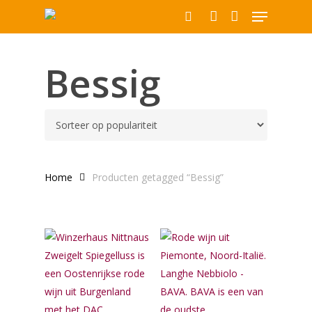
Menu
Skip
to
search
account
main
Producten
content
Bessig
zoeken
Home
Producten getagged “Bessig”